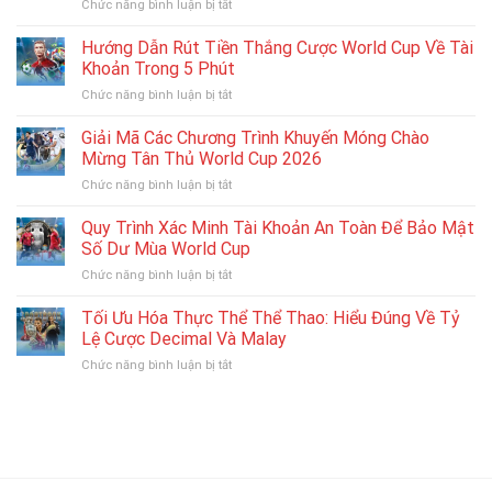
ở
Chức năng bình luận bị tắt
Cược
Thưởng
2026
Cách
Xiên
Lớn
Tải
Hướng Dẫn Rút Tiền Thắng Cược World Cup Về Tài
(Combo
Miễn
App
Bet)
Khoản Trong 5 Phút
Phí
Cá
Giải
ở
Chức năng bình luận bị tắt
Cược
World
Hướng
Thể
Cup
Dẫn
Giải Mã Các Chương Trình Khuyến Móng Chào
Thao
2026
Rút
Phiên
Mừng Tân Thủ World Cup 2026
Tiền
Bản
ở
Chức năng bình luận bị tắt
Thắng
Mới
Giải
Cược
Nhất
Mã
Quy Trình Xác Minh Tài Khoản An Toàn Để Bảo Mật
World
Cho
Các
Cup
Số Dư Mùa World Cup
iOS
Chương
Về
Và
ở
Chức năng bình luận bị tắt
Trình
Tài
Android
Quy
Khuyến
Khoản
Trình
Tối Ưu Hóa Thực Thể Thể Thao: Hiểu Đúng Về Tỷ
Móng
Trong
Xác
Chào
Lệ Cược Decimal Và Malay
5
Minh
Mừng
Phút
ở
Chức năng bình luận bị tắt
Tài
Tân
Tối
Khoản
Thủ
Ưu
An
World
Hóa
Toàn
Cup
Thực
Để
2026
Thể
Bảo
Thể
Mật