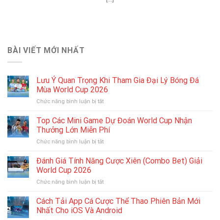
BÀI VIẾT MỚI NHẤT
Lưu Ý Quan Trọng Khi Tham Gia Đại Lý Bóng Đá
Mùa World Cup 2026
ở
Chức năng bình luận bị tắt
Lưu
Ý
Top Các Mini Game Dự Đoán World Cup Nhận
Quan
Thưởng Lớn Miễn Phí
Trọng
ở
Chức năng bình luận bị tắt
Khi
Top
Tham
Các
Đánh Giá Tính Năng Cược Xiên (Combo Bet) Giải
Gia
Mini
Đại
World Cup 2026
Game
Lý
ở
Chức năng bình luận bị tắt
Dự
Bóng
Đánh
Đoán
Đá
Giá
Cách Tải App Cá Cược Thể Thao Phiên Bản Mới
World
Mùa
Tính
Cup
Nhất Cho iOS Và Android
World
Năng
Nhận
Cup