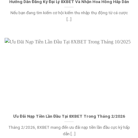
Hướng Dẫn Đăng Ký Đại Lý 8XBET Và Nhận Hoa Hồng Hấp Dẫn
Nếu bạn đang tìm kiếm cơ hội kiếm thu nhập thụ động từ cá cược
[...]
Ưu Đãi Nạp Tiền Lần Đầu Tại 8XBET Trong Tháng 2/2026
Tháng 2/2026, 8XBET mang đến ưu đãi nạp tiền lần đầu cực kỳ hấp
dẫn [...]