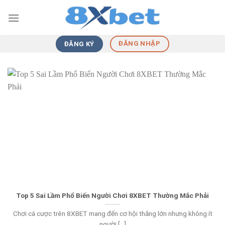
Skip
to
content
ĐĂNG NHẬP
ĐĂNG KÝ
Top 5 Sai Lầm Phổ Biến Người Chơi 8XBET Thường Mắc Phải
Chơi cá cược trên 8XBET mang đến cơ hội thắng lớn nhưng không ít
người [...]