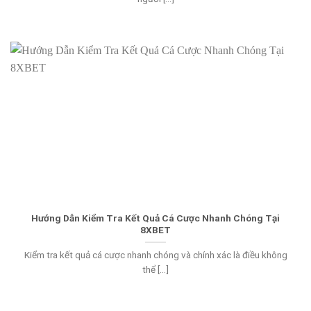
Hướng Dẫn Kiểm Tra Kết Quả Cá Cược Nhanh Chóng Tại
8XBET
Kiểm tra kết quả cá cược nhanh chóng và chính xác là điều không
thể [...]