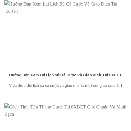
Hướng Dẫn Xem Lại Lịch Sử Cá Cược Và Giao Dịch Tại 8XBET
Việc theo dõi lịch sử cá cược và giao dịch là một công cụ quan [...]