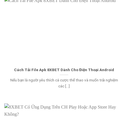
Cách Tải File Apk 8XBET Dành Cho Điện Thoại Android
Nếu bạn là người yêu thích cá cược thể thao và muốn trải nghiệm
các [...]