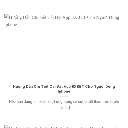
Hướng Dẫn Chi Tiết Cài Đặt App 8XBET Cho Người Dùng
Iphone
Nếu bạn đang tìm kiếm một ứng dụng cá cược thể thao trực tuyến
tiện [...]