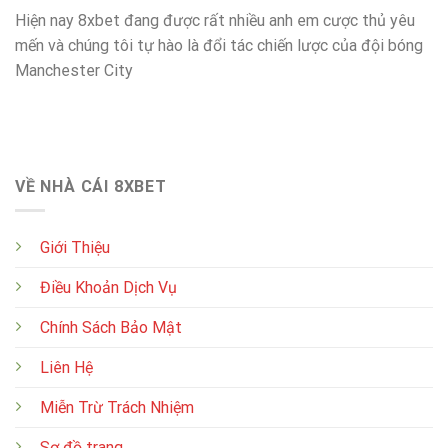
Hiện nay 8xbet đang được rất nhiều anh em cược thủ yêu
mến và chúng tôi tự hào là đổi tác chiến lược của đội bóng
Manchester City
VỀ NHÀ CÁI 8XBET
Giới Thiệu
Điều Khoản Dịch Vụ
Chính Sách Bảo Mật
Liên Hệ
Miễn Trừ Trách Nhiệm
Sơ đồ trang