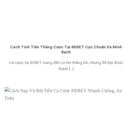
Cách Tính Tiền Thắng Cược Tại 8XBET Cực Chuẩn Và Minh
Bạch
Cá cược tại 8XBET mang đến cơ hội thắng lớn, nhưng để đạt được
thành [...]