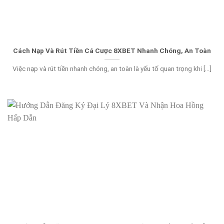
Cách Nạp Và Rút Tiền Cá Cược 8XBET Nhanh Chóng, An Toàn
Việc nạp và rút tiền nhanh chóng, an toàn là yếu tố quan trọng khi [...]