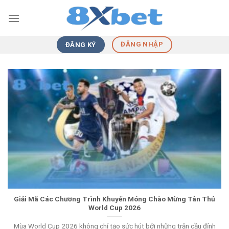
Skip
to
content
ĐĂNG NHẬP
ĐĂNG KÝ
Giải Mã Các Chương Trình Khuyến Móng Chào Mừng Tân Thủ
World Cup 2026
Mùa World Cup 2026 không chỉ tạo sức hút bởi những trận cầu đỉnh