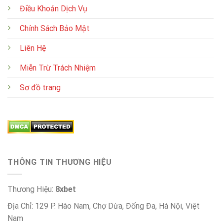
Điều Khoản Dịch Vụ
Chính Sách Bảo Mật
Liên Hệ
Miễn Trừ Trách Nhiệm
Sơ đồ trang
THÔNG TIN THƯƠNG HIỆU
Thương Hiệu:
8xbet
Địa Chỉ: 129 P. Hào Nam, Chợ Dừa, Đống Đa, Hà Nội, Việt
Nam