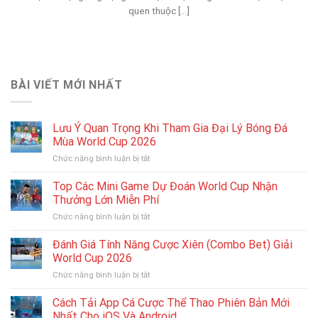
quen thuộc [...]
BÀI VIẾT MỚI NHẤT
Lưu Ý Quan Trọng Khi Tham Gia Đại Lý Bóng Đá
Mùa World Cup 2026
ở
Chức năng bình luận bị tắt
Lưu
Ý
Top Các Mini Game Dự Đoán World Cup Nhận
Quan
Thưởng Lớn Miễn Phí
Trọng
ở
Chức năng bình luận bị tắt
Khi
Top
Tham
Các
Đánh Giá Tính Năng Cược Xiên (Combo Bet) Giải
Gia
Mini
Đại
World Cup 2026
Game
Lý
ở
Chức năng bình luận bị tắt
Dự
Bóng
Đánh
Đoán
Đá
Giá
Cách Tải App Cá Cược Thể Thao Phiên Bản Mới
World
Mùa
Tính
Cup
Nhất Cho iOS Và Android
World