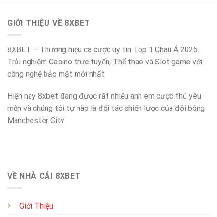
Thể
Mật
Thao:
Số
Hiểu
Dư
GIỚI THIỆU VỀ 8XBET
Đúng
Mùa
Về
World
Tỷ
Cup
8XBET – Thương hiệu cá cược uy tín Top 1 Châu Á 2026.
Lệ
Cược
Trải nghiệm Casino trực tuyến, Thể thao và Slot game với
Decimal
công nghệ bảo mật mới nhất
Và
Malay
Hiện nay 8xbet đang được rất nhiều anh em cược thủ yêu
mến và chúng tôi tự hào là đổi tác chiến lược của đội bóng
Manchester City
VỀ NHÀ CÁI 8XBET
Giới Thiệu