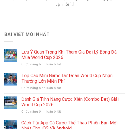
luận mỗi [...]
BÀI VIẾT MỚI NHẤT
Lưu Ý Quan Trọng Khi Tham Gia Đại Lý Bóng Đá
Mùa World Cup 2026
ở
Chức năng bình luận bị tắt
Lưu
Ý
Top Các Mini Game Dự Đoán World Cup Nhận
Quan
Thưởng Lớn Miễn Phí
Trọng
ở
Chức năng bình luận bị tắt
Khi
Top
Tham
Các
Đánh Giá Tính Năng Cược Xiên (Combo Bet) Giải
Gia
Mini
Đại
World Cup 2026
Game
Lý
ở
Chức năng bình luận bị tắt
Dự
Bóng
Đánh
Đoán
Đá
Giá
Cách Tải App Cá Cược Thể Thao Phiên Bản Mới
World
Mùa
Tính
Cup
Nhất Cho iOS Và Android
World