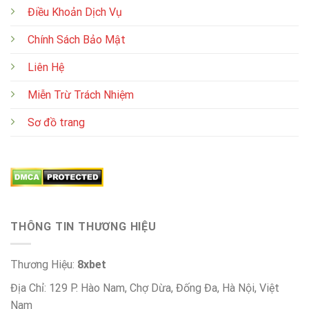
Điều Khoản Dịch Vụ
Chính Sách Bảo Mật
Liên Hệ
Miễn Trừ Trách Nhiệm
Sơ đồ trang
THÔNG TIN THƯƠNG HIỆU
Thương Hiệu:
8xbet
Địa Chỉ: 129 P. Hào Nam, Chợ Dừa, Đống Đa, Hà Nội, Việt
Nam