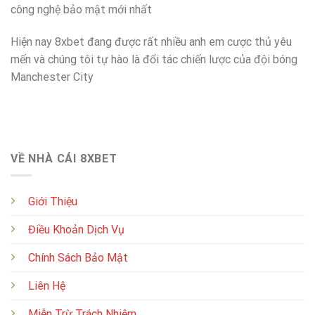
Decimal
công nghệ bảo mật mới nhất
Và
Malay
Hiện nay 8xbet đang được rất nhiều anh em cược thủ yêu
mến và chúng tôi tự hào là đổi tác chiến lược của đội bóng
Manchester City
VỀ NHÀ CÁI 8XBET
Giới Thiệu
Điều Khoản Dịch Vụ
Chính Sách Bảo Mật
Liên Hệ
Miễn Trừ Trách Nhiệm