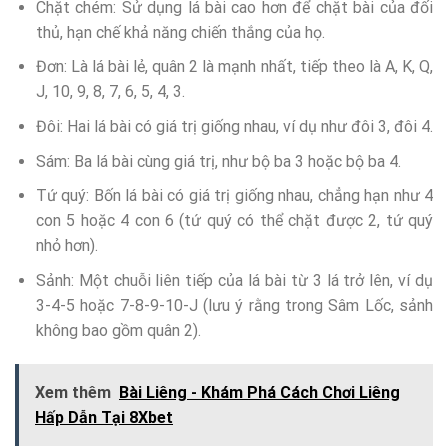
Chặt chém: Sử dụng lá bài cao hơn để chặt bài của đối
thủ, hạn chế khả năng chiến thắng của họ.
Đơn: Là lá bài lẻ, quân 2 là mạnh nhất, tiếp theo là A, K, Q,
J, 10, 9, 8, 7, 6, 5, 4, 3.
Đôi: Hai lá bài có giá trị giống nhau, ví dụ như đôi 3, đôi 4.
Sám: Ba lá bài cùng giá trị, như bộ ba 3 hoặc bộ ba 4.
Tứ quý: Bốn lá bài có giá trị giống nhau, chẳng hạn như 4
con 5 hoặc 4 con 6 (tứ quý có thể chặt được 2, tứ quý
nhỏ hơn).
Sảnh: Một chuỗi liên tiếp của lá bài từ 3 lá trở lên, ví dụ
3-4-5 hoặc 7-8-9-10-J (lưu ý rằng trong Sâm Lốc, sảnh
không bao gồm quân 2).
Xem thêm
Bài Liêng - Khám Phá Cách Chơi Liêng
Hấp Dẫn Tại 8Xbet