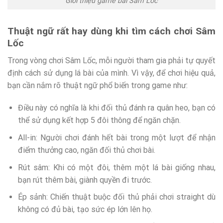
Giới thiệu game bài Sâm Lốc
Thuật ngữ rất hay dùng khi tìm cách chơi Sâm
Lốc
Trong vòng chơi Sâm Lốc, mỗi người tham gia phải tự quyết
định cách sử dụng lá bài của mình. Vì vậy, để chơi hiệu quả,
bạn cần nắm rõ thuật ngữ phổ biến trong game như:
Điều này có nghĩa là khi đối thủ đánh ra quân heo, bạn có
thể sử dụng kết hợp 5 đôi thông để ngăn chặn.
All-in: Người chơi đánh hết bài trong một lượt để nhận
điểm thưởng cao, ngăn đối thủ chơi bài.
Rút sâm: Khi có một đôi, thêm một lá bài giống nhau,
bạn rút thêm bài, giành quyền đi trước.
Ép sảnh: Chiến thuật buộc đối thủ phải chơi straight dù
không có đủ bài, tạo sức ép lớn lên họ.