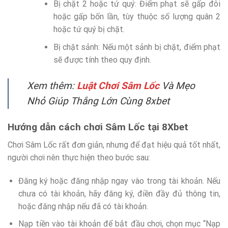
Bị chặt 2 hoặc tứ quý: Điểm phạt sẽ gấp đôi
hoặc gấp bốn lần, tùy thuộc số lượng quân 2
hoặc tứ quý bị chặt.
Bị chặt sảnh: Nếu một sảnh bị chặt, điểm phạt
sẽ được tính theo quy định.
Xem thêm:
Luật Chơi Sâm Lốc
Và Mẹo
Nhỏ Giúp Thắng Lớn Cùng 8xbet
Hướng dẫn cách chơi Sâm Lốc tại 8Xbet
Chơi Sâm Lốc rất đơn giản, nhưng để đạt hiệu quả tốt nhất,
người chơi nên thực hiện theo bước sau:
Đăng ký hoặc đăng nhập ngay vào trong tài khoản. Nếu
chưa có tài khoản, hãy đăng ký, điền đầy đủ thông tin,
hoặc đăng nhập nếu đã có tài khoản.
Nạp tiền vào tài khoản để bắt đầu chơi, chọn mục “Nạp