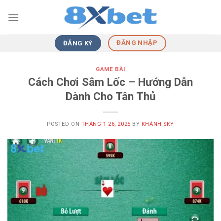
Skip
to
content
ĐĂNG NHẬP
ĐĂNG KÝ
GAME BÀI
Cách Chơi Sâm Lốc – Hướng Dẫn
Dành Cho Tân Thủ
POSTED ON
THÁNG 1 26, 2025
BY
KHÁNH SKY