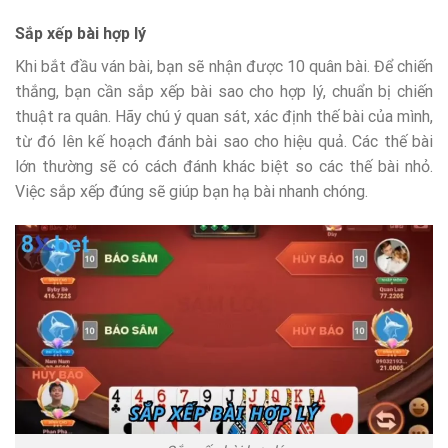
Sắp xếp bài hợp lý
Khi bắt đầu ván bài, bạn sẽ nhận được 10 quân bài. Để chiến
thắng, bạn cần sắp xếp bài sao cho hợp lý, chuẩn bị chiến
thuật ra quân. Hãy chú ý quan sát, xác định thế bài của mình,
từ đó lên kế hoạch đánh bài sao cho hiệu quả. Các thế bài
lớn thường sẽ có cách đánh khác biệt so các thế bài nhỏ.
Việc sắp xếp đúng sẽ giúp bạn hạ bài nhanh chóng.