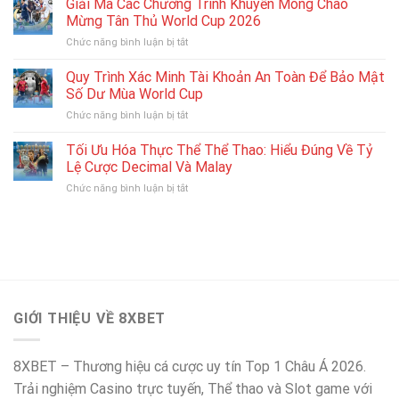
Giải Mã Các Chương Trình Khuyến Móng Chào
Thao
2026
Rút
Phiên
Mừng Tân Thủ World Cup 2026
Tiền
Bản
ở
Chức năng bình luận bị tắt
Thắng
Mới
Giải
Cược
Nhất
Mã
Quy Trình Xác Minh Tài Khoản An Toàn Để Bảo Mật
World
Cho
Các
Cup
Số Dư Mùa World Cup
iOS
Chương
Về
Và
ở
Chức năng bình luận bị tắt
Trình
Tài
Android
Quy
Khuyến
Khoản
Trình
Tối Ưu Hóa Thực Thể Thể Thao: Hiểu Đúng Về Tỷ
Móng
Trong
Xác
Chào
Lệ Cược Decimal Và Malay
5
Minh
Mừng
Phút
ở
Chức năng bình luận bị tắt
Tài
Tân
Tối
Khoản
Thủ
Ưu
An
World
Hóa
Toàn
Cup
Thực
Để
2026
Thể
Bảo
Thể
Mật
Thao:
Số
Hiểu
Dư
GIỚI THIỆU VỀ 8XBET
Đúng
Mùa
Về
World
Tỷ
Cup
8XBET – Thương hiệu cá cược uy tín Top 1 Châu Á 2026.
Lệ
Cược
Trải nghiệm Casino trực tuyến, Thể thao và Slot game với