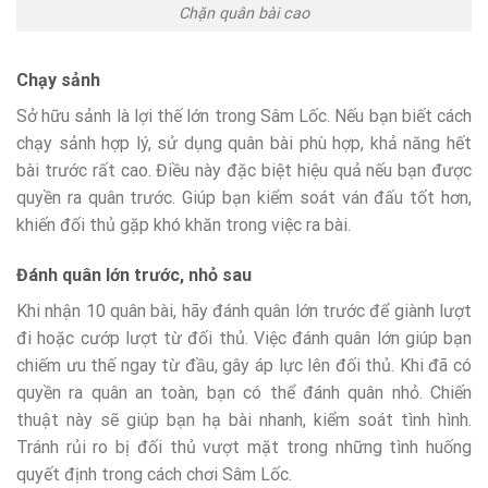
Chặn quân bài cao
Chạy sảnh
Sở hữu sảnh là lợi thế lớn trong Sâm Lốc. Nếu bạn biết cách
chạy sảnh hợp lý, sử dụng quân bài phù hợp, khả năng hết
bài trước rất cao. Điều này đặc biệt hiệu quả nếu bạn được
quyền ra quân trước. Giúp bạn kiểm soát ván đấu tốt hơn,
khiến đối thủ gặp khó khăn trong việc ra bài.
Đánh quân lớn trước, nhỏ sau
Khi nhận 10 quân bài, hãy đánh quân lớn trước để giành lượt
đi hoặc cướp lượt từ đối thủ. Việc đánh quân lớn giúp bạn
chiếm ưu thế ngay từ đầu, gây áp lực lên đối thủ. Khi đã có
quyền ra quân an toàn, bạn có thể đánh quân nhỏ. Chiến
thuật này sẽ giúp bạn hạ bài nhanh, kiểm soát tình hình.
Tránh rủi ro bị đối thủ vượt mặt trong những tình huống
quyết định trong cách chơi Sâm Lốc.