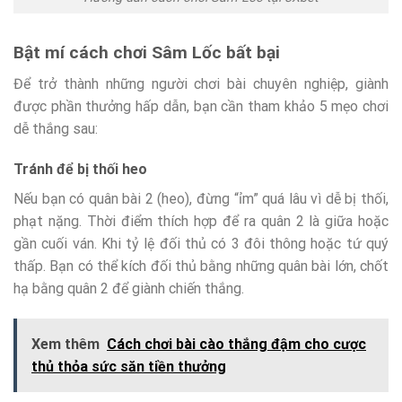
Bật mí cách chơi Sâm Lốc bất bại
Để trở thành những người chơi bài chuyên nghiệp, giành
được phần thưởng hấp dẫn, bạn cần tham khảo 5 mẹo chơi
dễ thắng sau:
Tránh để bị thối heo
Nếu bạn có quân bài 2 (heo), đừng “ỉm” quá lâu vì dễ bị thối,
phạt nặng. Thời điểm thích hợp để ra quân 2 là giữa hoặc
gần cuối ván. Khi tỷ lệ đối thủ có 3 đôi thông hoặc tứ quý
thấp. Bạn có thể kích đối thủ bằng những quân bài lớn, chốt
hạ bằng quân 2 để giành chiến thắng.
Xem thêm
Cách chơi bài cào thắng đậm cho cược
thủ thỏa sức săn tiền thưởng