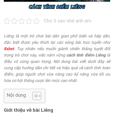
Cho 5 sao nhé anh em
Liêng là một trò chơi bài dân gian phổ biến và hấp dẫn,
đặc biệt được yêu thích tại các sòng bài trực tuyến như
8xbet
. Tuy nhiên nếu muốn giành chiến thắng tuyệt đối
trong trò chơi này, việc nắm vững
cách tính điểm Liêng
là
điều vô cùng quan trọng. Nội dung bài viết dưới đây sẽ
cung cấp hướng dẫn chi tiết và hiệu quả về cách tính toán
điểm, giúp người chơi vừa nâng cao kỹ năng vừa tối ưu
hóa cơ hội thắng cược lên mức cao nhất.
Nội dung
Giới thiệu về bài Liêng