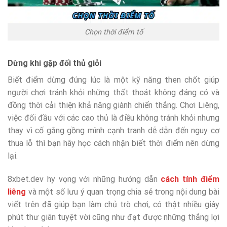
Chọn thời điểm tố
Dừng khi gặp đối thủ giỏi
Biết điểm dừng đúng lúc là một kỹ năng then chốt giúp
người chơi tránh khỏi những thất thoát không đáng có và
đồng thời cải thiện khả năng giành chiến thắng. Chơi Liêng,
việc đối đầu với các cao thủ là điều không tránh khỏi nhưng
thay vì cố gắng gồng mình cạnh tranh dễ dẫn đến nguy cơ
thua lỗ thì bạn hãy học cách nhận biết thời điểm nên dừng
lại.
8xbet.dev hy vọng với những hướng dẫn
cách tính điểm
liêng
và một số lưu ý quan trọng chia sẻ trong nội dung bài
viết trên đã giúp bạn làm chủ trò chơi, có thật nhiều giây
phút thư giãn tuyệt vời cũng như đạt được những thắng lợi