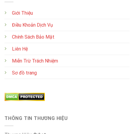
Giới Thiệu
Điều Khoản Dịch Vụ
Chính Sách Bảo Mật
Liên Hệ
Miễn Trừ Trách Nhiệm
Sơ đồ trang
THÔNG TIN THƯƠNG HIỆU