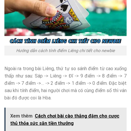
Hướng dẫn cách tính điểm Liêng chi tiết cho newbie
Ngoài ra trong bài Liêng, thứ tự so sánh điểm từ cao xuống
thấp như sau: Sáp -> Liêng -> Đĩ -> 9 điểm -> 8 điểm -> 7
điểm -> 7 điểm ->… -> 2 điểm -> 1 điểm -> 0 điểm. Đặc biệt
sau khi tính điểm, hai người chơi mà có cùng điểm số thì ván
bài đó được coi là Hòa.
Xem thêm
Cách chơi bài cào thắng đậm cho cược
thủ thỏa sức săn tiền thưởng