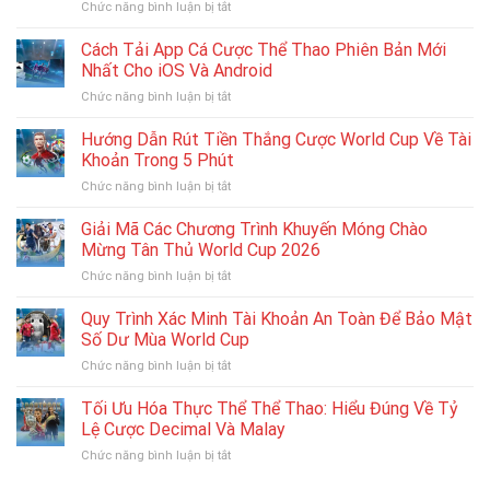
ở
Chức năng bình luận bị tắt
Dự
Bóng
Đánh
Đoán
Đá
Giá
Cách Tải App Cá Cược Thể Thao Phiên Bản Mới
World
Mùa
Tính
Cup
Nhất Cho iOS Và Android
World
Năng
Nhận
Cup
ở
Chức năng bình luận bị tắt
Cược
Thưởng
2026
Cách
Xiên
Lớn
Tải
Hướng Dẫn Rút Tiền Thắng Cược World Cup Về Tài
(Combo
Miễn
App
Bet)
Khoản Trong 5 Phút
Phí
Cá
Giải
ở
Chức năng bình luận bị tắt
Cược
World
Hướng
Thể
Cup
Dẫn
Giải Mã Các Chương Trình Khuyến Móng Chào
Thao
2026
Rút
Phiên
Mừng Tân Thủ World Cup 2026
Tiền
Bản
ở
Chức năng bình luận bị tắt
Thắng
Mới
Giải
Cược
Nhất
Mã
Quy Trình Xác Minh Tài Khoản An Toàn Để Bảo Mật
World
Cho
Các
Cup
Số Dư Mùa World Cup
iOS
Chương
Về
Và
ở
Chức năng bình luận bị tắt
Trình
Tài
Android
Quy
Khuyến
Khoản
Trình
Tối Ưu Hóa Thực Thể Thể Thao: Hiểu Đúng Về Tỷ
Móng
Trong
Xác
Chào
Lệ Cược Decimal Và Malay
5
Minh
Mừng
Phút
ở
Chức năng bình luận bị tắt
Tài
Tân
Tối
Khoản
Thủ