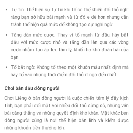
Tự tin: Thể hiện sự tự tin khi tố có thể khiến đối thủ nghĩ
rằng bạn sở hữu bài mạnh và từ đó e dè hơn nhưng cần
tránh thể hiện quá mức để không tạo sự nghi ngờ
Tăng dần mức cược: Thay vì tố mạnh từ đầu, hãy bắt
đầu với mức cược nhỏ và tăng dần lên qua các vòng
cược nhằm tạo áp lực tâm lý, khiến họ khó đoán bài của
bạn
Tố bất ngờ: Không tố theo một khuôn mẫu nhất định mà
hãy tố vào những thời điểm đối thủ ít ngờ đến nhất
Chơi bàn đấu đông người
Chơi Liêng ở bàn đông người là cuộc chiến tâm lý đầy kịch
tính, bạn phải đối mặt với nhiều đối thủ sừng sỏ, những ván
bài căng thẳng và những quyết định khó khăn. Mặt khác bàn
đông người cũng là nơi thể hiện bản lĩnh và kiếm được
những khoản tiền thưởng lớn.