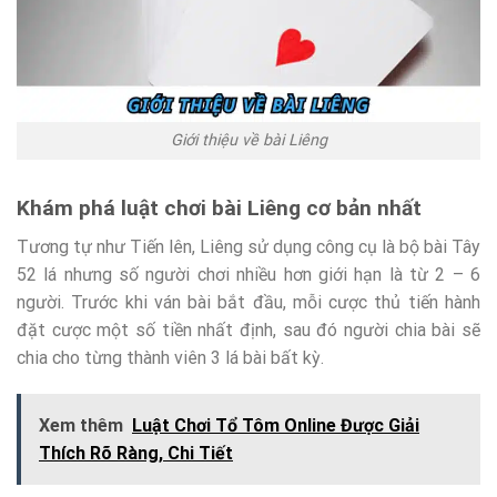
Giới thiệu về bài Liêng
Khám phá luật chơi bài Liêng cơ bản nhất
Tương tự như Tiến lên, Liêng sử dụng công cụ là bộ bài Tây
52 lá nhưng số người chơi nhiều hơn giới hạn là từ 2 – 6
người. Trước khi ván bài bắt đầu, mỗi cược thủ tiến hành
đặt cược một số tiền nhất định, sau đó người chia bài sẽ
chia cho từng thành viên 3 lá bài bất kỳ.
Xem thêm
Luật Chơi Tổ Tôm Online Được Giải
Thích Rõ Ràng, Chi Tiết