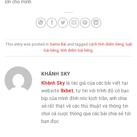
lớn cho mình.
This entry was posted in
Game Bài
and tagged
cách tính điểm liêng
,
luật
bài liêng
,
tính điểm bài liêng
.
KHÁNH SKY
Khánh Sky
là tác giả của các bài viết tại
website
8xbet
, tự tin với trình độ cờ bạc
bịp của mình đỉnh nóc kịch trần, anh chia
sẻ rất thật về các thủ thuật và thông tin
chơi cá cược thông qua các bài chia sẻ tới
bạn đọc