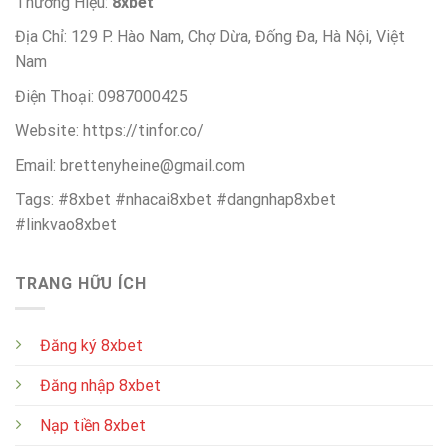
Thương Hiệu:
8xbet
Địa Chỉ: 129 P. Hào Nam, Chợ Dừa, Đống Đa, Hà Nội, Việt
Nam
Điện Thoại: 0987000425
Website: https://tinfor.co/
Email:
brettenyheine@gmail.com
Tags: #8xbet #nhacai8xbet #dangnhap8xbet
#linkvao8xbet
TRANG HỮU ÍCH
Đăng ký 8xbet
Đăng nhập 8xbet
Nạp tiền 8xbet