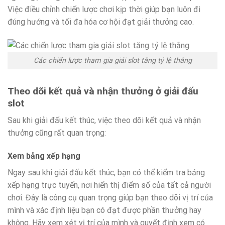
Việc điều chỉnh chiến lược chơi kịp thời giúp bạn luôn đi
đúng hướng và tối đa hóa cơ hội đạt giải thưởng cao.
Các chiến lược tham gia giải slot tăng tỷ lệ thắng
Theo dõi kết quả và nhận thưởng ở giải đấu
slot
Sau khi giải đấu kết thúc, việc theo dõi kết quả và nhận
thưởng cũng rất quan trọng:
Xem bảng xếp hạng
Ngay sau khi giải đấu kết thúc, bạn có thể kiểm tra bảng
xếp hạng trực tuyến, nơi hiển thị điểm số của tất cả người
chơi. Đây là công cụ quan trọng giúp bạn theo dõi vị trí của
mình và xác định liệu bạn có đạt được phần thưởng hay
không. Hãy xem xét vị trí của mình và quyết định xem có