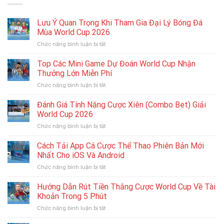
Lưu Ý Quan Trọng Khi Tham Gia Đại Lý Bóng Đá
Mùa World Cup 2026
ở
Chức năng bình luận bị tắt
Lưu
Ý
Top Các Mini Game Dự Đoán World Cup Nhận
Quan
Thưởng Lớn Miễn Phí
Trọng
ở
Chức năng bình luận bị tắt
Khi
Top
Tham
Các
Đánh Giá Tính Năng Cược Xiên (Combo Bet) Giải
Gia
Mini
Đại
World Cup 2026
Game
Lý
ở
Chức năng bình luận bị tắt
Dự
Bóng
Đánh
Đoán
Đá
Giá
Cách Tải App Cá Cược Thể Thao Phiên Bản Mới
World
Mùa
Tính
Cup
Nhất Cho iOS Và Android
World
Năng
Nhận
Cup
ở
Chức năng bình luận bị tắt
Cược
Thưởng
2026
Cách
Xiên
Lớn
Tải
Hướng Dẫn Rút Tiền Thắng Cược World Cup Về Tài
(Combo
Miễn
App
Bet)
Khoản Trong 5 Phút
Phí
Cá
Giải
ở
Chức năng bình luận bị tắt
Cược
World
Hướng
Thể
Cup