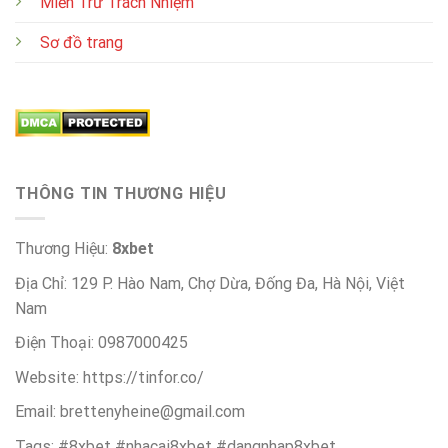
Miễn Trừ Trách Nhiệm
Sơ đồ trang
THÔNG TIN THƯƠNG HIỆU
Thương Hiệu:
8xbet
Địa Chỉ: 129 P. Hào Nam, Chợ Dừa, Đống Đa, Hà Nội, Việt
Nam
Điện Thoại: 0987000425
Website: https://tinfor.co/
Email:
brettenyheine@gmail.com
Tags: #8xbet #nhacai8xbet #dangnhap8xbet