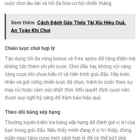
cuộc chơi lâu dài và tối đa hóa cơ hội chiến thắng.
Xem thêm
Cách Đánh Gấp Thếp Tài Xỉu Hiệu Quả,
An Toàn Khi Chơi
Chiến lược chơi hợp lý
Tận dụng tối đa vòng bonus và free spins để tăng điểm mà
không tốn thêm chi phí cược. Chơi đều tay, không vội vàng
tăng cược khi chưa hiểu rõ về tiến trình giải đấu. Hãy kiên
nhẫn và giữ vững chiến lược đã chọn, tránh bị cuốn theo sự
may rủi hoặc cảm xúc nhất thời. Mỗi quyết định cược nên
được suy nghĩ kỹ càng để đảm bảo hiệu quả.
Theo dõi bảng xếp hạng
Thường xuyên kiểm tra bảng xếp hạng để đánh giá vị trí của
bạn trong giải đấu. Nếu thấy mình đang ở vị trí thấp, đừng
ngần ngại tăng cược một cách hợp lý để có thể bứt phá.