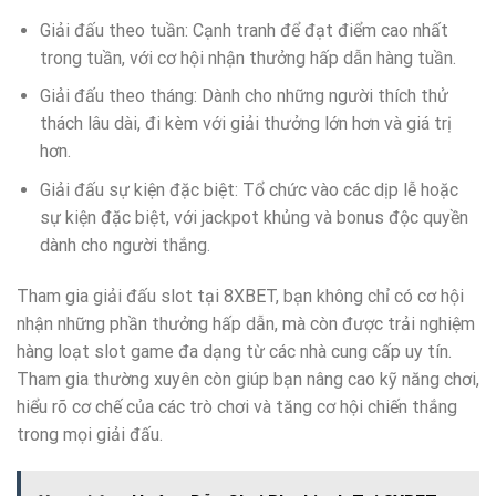
Giải đấu theo tuần: Cạnh tranh để đạt điểm cao nhất
trong tuần, với cơ hội nhận thưởng hấp dẫn hàng tuần.
Giải đấu theo tháng: Dành cho những người thích thử
thách lâu dài, đi kèm với giải thưởng lớn hơn và giá trị
hơn.
Giải đấu sự kiện đặc biệt: Tổ chức vào các dịp lễ hoặc
sự kiện đặc biệt, với jackpot khủng và bonus độc quyền
dành cho người thắng.
Tham gia giải đấu slot tại 8XBET, bạn không chỉ có cơ hội
nhận những phần thưởng hấp dẫn, mà còn được trải nghiệm
hàng loạt slot game đa dạng từ các nhà cung cấp uy tín.
Tham gia thường xuyên còn giúp bạn nâng cao kỹ năng chơi,
hiểu rõ cơ chế của các trò chơi và tăng cơ hội chiến thắng
trong mọi giải đấu.