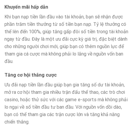
Khuyến mãi hấp dẫn
Khi bạn nạp tiền lần đầu vào tài khoản, bạn sẽ nhận được
phần trăm tiền thưởng từ số tiền bạn nạp. Tỷ lệ thưởng có
thể lên đến 100%, giúp tăng gấp đôi số tiền trong tài khoản
ngay từ đầu. Đây là một ưu đãi cực kỳ giá trị, đặc biệt dành
cho những người chơi mới, giúp bạn có thêm nguồn lực để
tham gia cá cược mà không phải lo lắng về nguồn vốn ban
đầu.
Tăng cơ hội thắng cược
Ưu đãi nạp tiền lần đầu giúp bạn gia tăng số dư tài khoản,
mở ra cơ hội tham gia nhiều trận đấu thể thao, các trò chơi
casino, hoặc thử sức với các game e-sports mà không phải
lo ngại về số tiền đầu tư ban đầu. Với nguồn vốn dồi dào,
bạn có thể tham gia các trận cược lớn và tăng khả năng
chiến thắng.