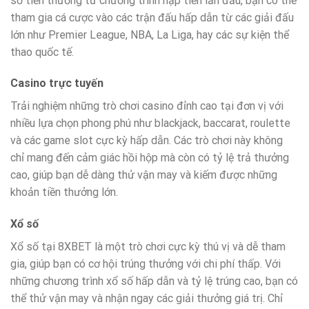
số tiền thưởng từ chương trình nạp tiền lần đầu, bạn có thể
tham gia cá cược vào các trận đấu hấp dẫn từ các giải đấu
lớn như Premier League, NBA, La Liga, hay các sự kiện thể
thao quốc tế.
Casino trực tuyến
Trải nghiệm những trò chơi casino đỉnh cao tại đơn vị với
nhiều lựa chọn phong phú như blackjack, baccarat, roulette
và các game slot cực kỳ hấp dẫn. Các trò chơi này không
chỉ mang đến cảm giác hồi hộp mà còn có tỷ lệ trả thưởng
cao, giúp bạn dễ dàng thử vận may và kiếm được những
khoản tiền thưởng lớn.
Xổ số
Xổ số tại 8XBET là một trò chơi cực kỳ thú vị và dễ tham
gia, giúp bạn có cơ hội trúng thưởng với chi phí thấp. Với
những chương trình xổ số hấp dẫn và tỷ lệ trúng cao, bạn có
thể thử vận may và nhận ngay các giải thưởng giá trị. Chỉ