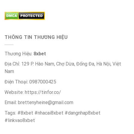
THÔNG TIN THƯƠNG HIỆU
Thương Hiệu:
8xbet
Địa Chỉ: 129 P. Hào Nam, Chợ Dừa, Đống Đa, Hà Nội, Việt
Nam
Điện Thoại: 0987000425
Website: https://tinfor.co/
Email:
brettenyheine@gmail.com
Tags: #8xbet #nhacai8xbet #dangnhap8xbet
#linkvao8xbet