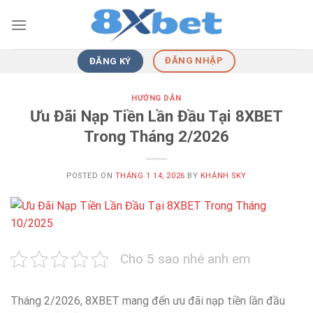
Skip
to
content
ĐĂNG NHẬP
ĐĂNG KÝ
HƯỚNG DẪN
Ưu Đãi Nạp Tiền Lần Đầu Tại 8XBET
Trong Tháng 2/2026
POSTED ON
THÁNG 1 14, 2026
BY
KHÁNH SKY
Cho 5 sao nhé anh em
Tháng 2/2026, 8XBET mang đến ưu đãi nạp tiền lần đầu