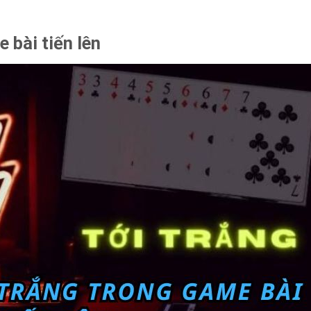
e bài tiến lên