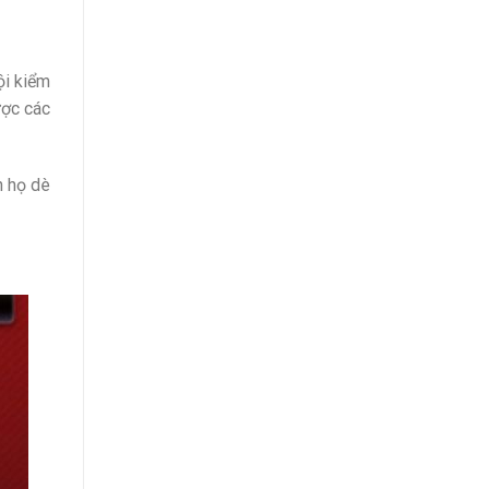
ội kiểm
ược các
n họ dè