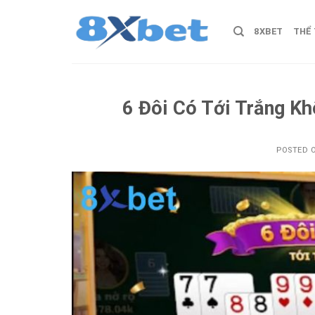
Skip
to
8XBET
THỂ
content
6 Đôi Có Tới Trắng Kh
POSTED 