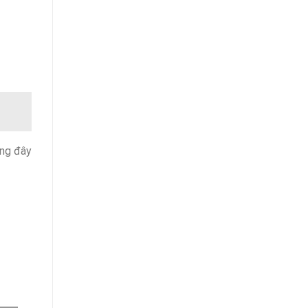
ờng đây