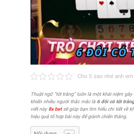
Cho 5 sao nhé anh em
Thuật ngữ “tới trắng” luôn là một khái niệm gây 
khiến nhiều người thắc mắc là
6 đôi có tới trắn
viết này
8x bet
sẽ giúp bạn tìm hiểu chi tiết về k
hiệu quả tổ hợp bài này để giành chiến thắng.
Nội dung