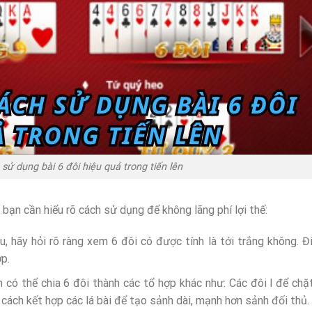
sử dụng bài 6 đôi hiệu quả trong tiến lên
, bạn cần hiểu rõ cách sử dụng để không lãng phí lợi thế:
u, hãy hỏi rõ ràng xem 6 đôi có được tính là tới trắng không. Đ
p.
 có thể chia 6 đôi thành các tổ hợp khác như: Các đôi l để chặt
cách kết hợp các lá bài để tạo sảnh dài, mạnh hơn sảnh đối thủ.