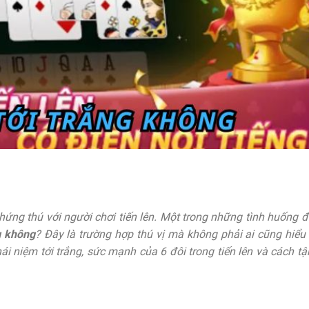
hứng thú với người chơi tiến lên. Một trong những tình huống đ
g không
? Đây là trường hợp thú vị mà không phải ai cũng hiểu 
hái niệm tới trắng, sức mạnh của 6 đôi trong tiến lên và cách t