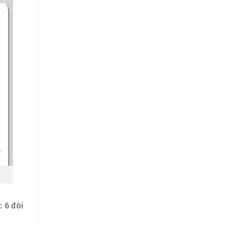
ệc
6 đôi