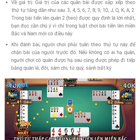
Về giá trị: Giá trị của các quân bài được sắp xếp theo
thứ tự tăng dần như sau: 3, 4, 5, 6, 7, 8, 9, 10, J, Q, K, A, 2.
Trong bài tiến lên quân 2 (heo) được quy định là lớn nhất,
bạn đọc cần chú ý vì chỉ trong luật chơi bài tiền lên miền
Bắc và Nam mới có điều này.
Khi đánh bài, người chơi phải tuân theo thứ tự này để
chặn bài của người trước đó. Nếu không có ai hạ quân,
người chơi có quân được hạ sau cùng được phép đi tiếp
bằng quân lẻ, đôi, sám chi, tứ quý, sảnh bất kỳ.