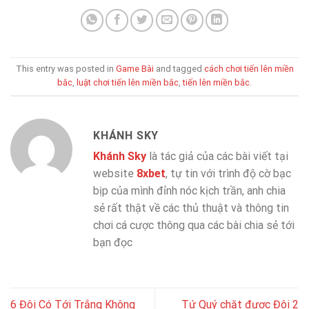
This entry was posted in
Game Bài
and tagged
cách chơi tiến lên miền
bắc
,
luật chơi tiến lên miền bắc
,
tiến lên miền bắc
.
KHÁNH SKY
Khánh Sky
là tác giả của các bài viết tại
website
8xbet
, tự tin với trình độ cờ bạc
bịp của mình đỉnh nóc kịch trần, anh chia
sẻ rất thật về các thủ thuật và thông tin
chơi cá cược thông qua các bài chia sẻ tới
bạn đọc
6 Đôi Có Tới Trắng Không
Tứ Quý chặt được Đôi 2