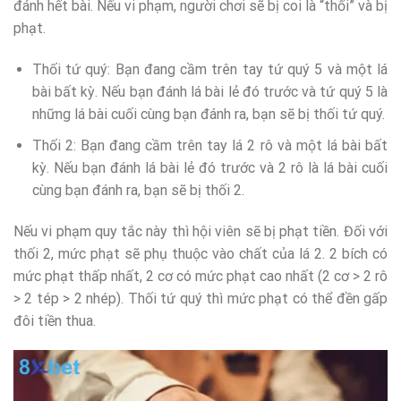
đánh hết bài. Nếu vi phạm, người chơi sẽ bị coi là “thối” và bị
phạt.
Thối tứ quý: Bạn đang cầm trên tay tứ quý 5 và một lá
bài bất kỳ. Nếu bạn đánh lá bài lẻ đó trước và tứ quý 5 là
những lá bài cuối cùng bạn đánh ra, bạn sẽ bị thối tứ quý.
Thối 2: Bạn đang cầm trên tay lá 2 rô và một lá bài bất
kỳ. Nếu bạn đánh lá bài lẻ đó trước và 2 rô là lá bài cuối
cùng bạn đánh ra, bạn sẽ bị thối 2.
Nếu vi phạm quy tắc này thì hội viên sẽ bị phạt tiền. Đối với
thối 2, mức phạt sẽ phụ thuộc vào chất của lá 2. 2 bích có
mức phạt thấp nhất, 2 cơ có mức phạt cao nhất (2 cơ > 2 rô
> 2 tép > 2 nhép). Thối tứ quý thì mức phạt có thể đền gấp
đôi tiền thua.