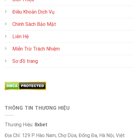
Điều Khoản Dịch Vụ
Chính Sách Bảo Mật
Liên Hệ
Miễn Trừ Trách Nhiệm
Sơ đồ trang
THÔNG TIN THƯƠNG HIỆU
Thương Hiệu:
8xbet
Địa Chỉ: 129 P. Hào Nam, Chợ Dừa, Đống Đa, Hà Nội, Việt