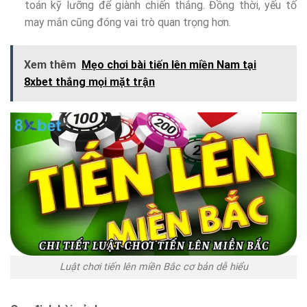
toán kỹ lưỡng để giành chiến thắng. Đồng thời, yếu tố
may mắn cũng đóng vai trò quan trọng hơn.
Xem thêm
Mẹo chơi bài tiến lên miền Nam tại
8xbet thắng mọi mặt trận
Luật chơi tiến lên miền Bắc cơ bản dễ hiểu