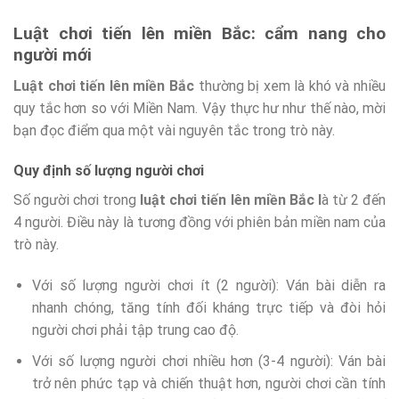
Luật chơi tiến lên miền Bắc: cẩm nang cho
người mới
Luật chơi tiến lên miền Bắc
thường bị xem là khó và nhiều
quy tắc hơn so với Miền Nam. Vậy thực hư như thế nào, mời
bạn đọc điểm qua một vài nguyên tắc trong trò này.
Quy định số lượng người chơi
Số người chơi trong
luật chơi tiến lên miền Bắc l
à từ 2 đến
4 người. Điều này là tương đồng với phiên bản miền nam của
trò này.
Với số lượng người chơi ít (2 người): Ván bài diễn ra
nhanh chóng, tăng tính đối kháng trực tiếp và đòi hỏi
người chơi phải tập trung cao độ.
Với số lượng người chơi nhiều hơn (3-4 người): Ván bài
trở nên phức tạp và chiến thuật hơn, người chơi cần tính