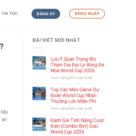
ĐĂNG NHẬP
TIN TỨC
ĐĂNG KÝ
BÀI VIẾT MỚI NHẤT
?
Lưu Ý Quan Trọng Khi
Tham Gia Đại Lý Bóng Đá
Mùa World Cup 2026
ở
Chức năng bình luận bị tắt
Lưu
Ý
Top Các Mini Game Dự
Quan
Đoán World Cup Nhận
Trọng
Thưởng Lớn Miễn Phí
Khi
ở
Chức năng bình luận bị tắt
Tham
liệu
Top
Gia
Các
T
an
Đại
Đánh Giá Tính Năng Cược
Mini
Lý
Xiên (Combo Bet) Giải
Game
Bóng
World Cup 2026
Dự
Đá