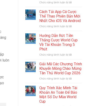
ở
Chức năng bình luận bị tắt
Đoán
Mùa
Đánh
World
World
Giá
Cup
Cup
Cách Tải App Cá Cược
Tính
Nhận
2026
Thể Thao Phiên Bản Mới
Năng
Thưởng
Nhất Cho iOS Và Android
Cược
Lớn
ở
Chức năng bình luận bị tắt
Xiên
Miễn
Cách
(Combo
Phí
c
Tải
Bet)
Hướng Dẫn Rút Tiền
dàng
App
Giải
Thắng Cược World Cup
Cá
World
Về Tài Khoản Trong 5
Cược
Cup
Phút
Thể
2026
cập
Thao
ở
Chức năng bình luận bị tắt
Phiên
Hướng
i luôn
Bản
Dẫn
Giải Mã Các Chương Trình
Mới
Rút
Khuyến Móng Chào Mừng
Nhất
Tiền
Tân Thủ World Cup 2026
Cho
Thắng
ược
iOS
ở
Chức năng bình luận bị tắt
Cược
mạo
Và
Giải
World
Android
Mã
Cup
Quy Trình Xác Minh Tài
Các
Về
Khoản An Toàn Để Bảo
Chương
Tài
Mật Số Dư Mùa World
Trình
Khoản
Cup
Khuyến
Trong