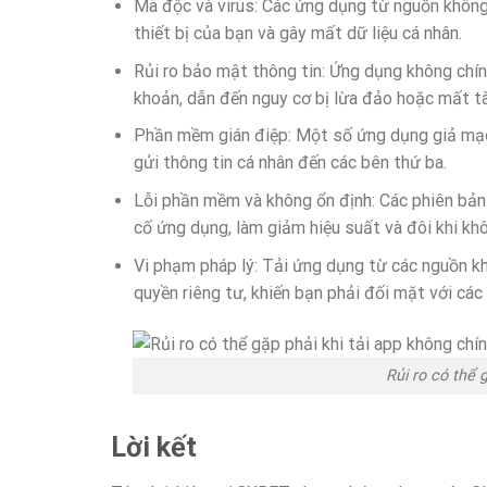
Mã độc và virus: Các ứng dụng từ nguồn không 
thiết bị của bạn và gây mất dữ liệu cá nhân.
Rủi ro bảo mật thông tin: Ứng dụng không chín
khoản, dẫn đến nguy cơ bị lừa đảo hoặc mất tà
Phần mềm gián điệp: Một số ứng dụng giả mạo
gửi thông tin cá nhân đến các bên thứ ba.
Lỗi phần mềm và không ổn định: Các phiên bản
cố ứng dụng, làm giảm hiệu suất và đôi khi k
Vi phạm pháp lý: Tải ứng dụng từ các nguồn kh
quyền riêng tư, khiến bạn phải đối mặt với các 
Rủi ro có thể 
Lời kết