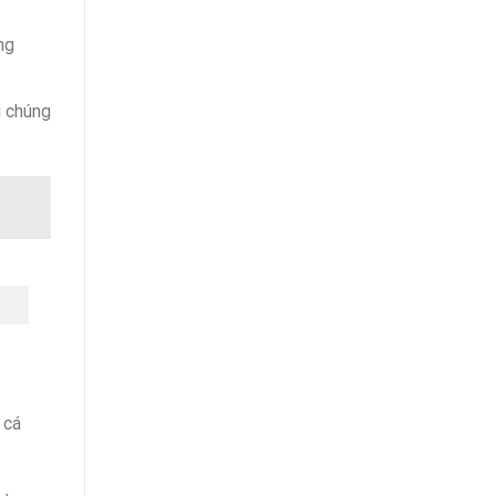
ng
ì chúng
 cá