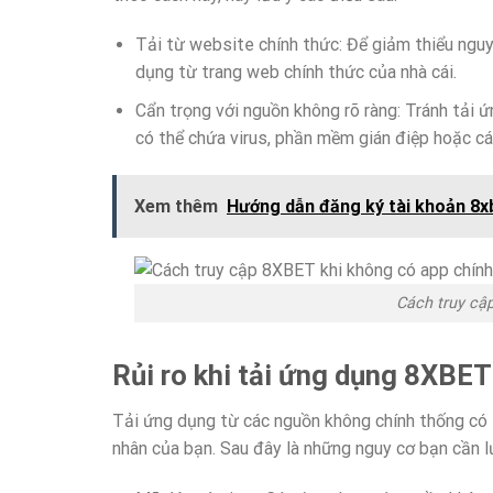
Tải từ website chính thức: Để giảm thiểu nguy
dụng từ trang web chính thức của nhà cái.
Cẩn trọng với nguồn không rõ ràng: Tránh tải 
có thể chứa virus, phần mềm gián điệp hoặc c
Xem thêm
Hướng dẫn đăng ký tài khoản 8x
Cách truy cậ
Rủi ro khi tải ứng dụng 8XBE
Tải ứng dụng từ các nguồn không chính thống có th
nhân của bạn. Sau đây là những nguy cơ bạn cần l