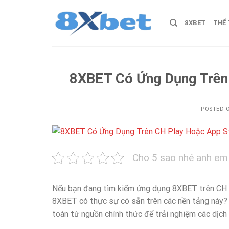
Skip
to
8XBET
THỂ
content
8XBET Có Ứng Dụng Trên
POSTED 
Cho 5 sao nhé anh em
Nếu bạn đang tìm kiếm ứng dụng 8XBET trên CH P
8XBET có thực sự có sẵn trên các nền tảng này? 
toàn từ nguồn chính thức để trải nghiệm các dịch 