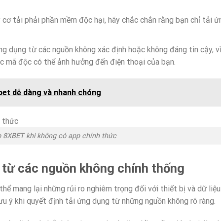
 cơ tải phải phần mềm độc hại, hãy chắc chắn rằng bạn chỉ tải ứ
ứng dụng từ các nguồn không xác định hoặc không đáng tin cậy, v
ác mã độc có thể ảnh hưởng đến điện thoại của bạn.
bet dễ dàng và nhanh chóng
p 8XBET khi không có app chính thức
T từ các nguồn không chính thống
ể mang lại những rủi ro nghiêm trọng đối với thiết bị và dữ liệu
ưu ý khi quyết định tải ứng dụng từ những nguồn không rõ ràng.