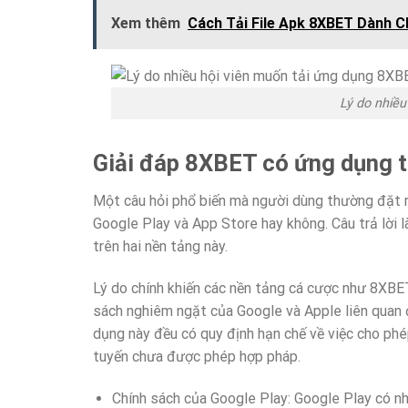
Xem thêm
Cách Tải File Apk 8XBET Dành C
Lý do nhiều
Giải đáp 8XBET có ứng dụng t
Một câu hỏi phổ biến mà người dùng thường đặt r
Google Play và App Store hay không. Câu trả lời 
trên hai nền tảng này.
Lý do chính khiến các nền tảng cá cược như 8XBET
sách nghiêm ngặt của Google và Apple liên quan 
dụng này đều có quy định hạn chế về việc cho phé
tuyến chưa được phép hợp pháp.
Chính sách của Google Play: Google Play có nh