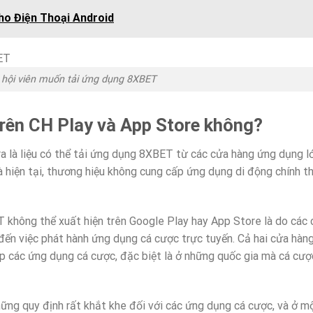
ho Điện Thoại Android
 hội viên muốn tải ứng dụng 8XBET
rên CH Play và App Store không?
a là liệu có thể tải ứng dụng 8XBET từ các cửa hàng ứng dụng l
là hiện tại, thương hiệu không cung cấp ứng dụng di động chính t
 không thể xuất hiện trên Google Play hay App Store là do các 
đến việc phát hành ứng dụng cá cược trực tuyến. Cả hai cửa hàn
p các ứng dụng cá cược, đặc biệt là ở những quốc gia mà cá cượ
ững quy định rất khắt khe đối với các ứng dụng cá cược, và ở m