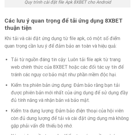
Quy trình cài đặt file Apk 8XBET cho Android
Các lưu ý quan trọng để tải ứng dụng 8XBET
thuận tiện
Khi tải và cài đặt ứng dụng từ file apk, có một số điểm
quan trọng cần lưu ý để đảm bảo an toàn và hiệu quả:
Tải từ nguồn đáng tin cậy: Luôn tải file apk từ trang
web chính thức của 8XBET hoặc các đối tác uy tín để
tránh các nguy cơ bảo mật như phần mềm độc hại.
Kiểm tra phiên bản ứng dụng: Đảm bảo rằng bạn tải
được phiên bản mới nhất của ứng dụng để sử dụng đầy
đủ tính năng và nhận bản vá bảo mật.
Kiểm tra dung lượng: Đảm bảo điện thoại của hội viên
còn đủ dung lượng để tải và cài đặt ứng dụng mà không
gặp phải vấn đề thiếu bộ nhớ.