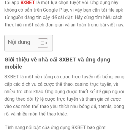
tải app
8XBET
là một lựa chọn tuyệt vời. Ứng dụng này
không có sẵn trên Google Play, vì vậy bạn cần tải file apk
từ nguồn đáng tin cậy để cài đặt. Hãy cùng tìm hiểu cách
thực hiện một cách đơn giản và an toàn trong bài viết này.
Nội dung
Giới thiệu về nhà cái 8XBET và ứng dụng
mobile
8XBET là một nền tảng cá cược trực tuyến nổi tiếng, cung
cấp các dịch vụ cá cược thể thao, casino trực tuyến, và
nhiều trò chơi khác. Ứng dụng được thiết kế để giúp người
dùng theo dõi tỷ lệ cược trực tuyến và tham gia cá cược
vào các môn thể thao yêu thích như bóng đá, tennis, bóng
rổ, và nhiều môn thể thao khác.
Tính năng nổi bật của ứng dụng 8XBET bao gồm: