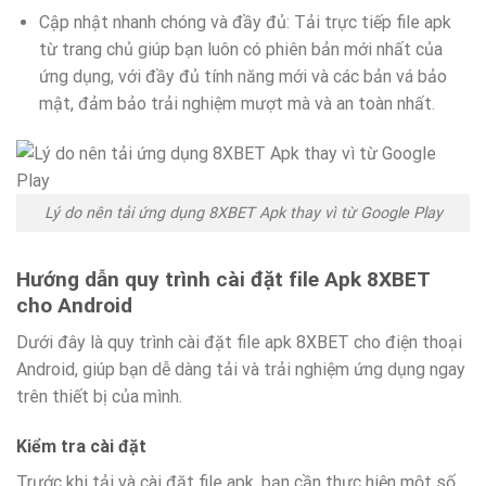
Cập nhật nhanh chóng và đầy đủ: Tải trực tiếp file apk
từ trang chủ giúp bạn luôn có phiên bản mới nhất của
ứng dụng, với đầy đủ tính năng mới và các bản vá bảo
mật, đảm bảo trải nghiệm mượt mà và an toàn nhất.
Lý do nên tải ứng dụng 8XBET Apk thay vì từ Google Play
Hướng dẫn quy trình cài đặt file Apk 8XBET
cho Android
Dưới đây là quy trình cài đặt file apk 8XBET cho điện thoại
Android, giúp bạn dễ dàng tải và trải nghiệm ứng dụng ngay
trên thiết bị của mình.
Kiểm tra cài đặt
Trước khi tải và cài đặt file apk, bạn cần thực hiện một số