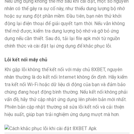
Nếu ứng dụng không thể mở sau khi cài đặt, một số nguyên
nhân có thể gây ra sự cố này, như thiếu dung lượng bộ nhớ
hoặc sự xung đột phần mềm. Đầu tiên, bạn nên thử khởi
động lại điện thoại để giải quyết tạm thời. Nếu vẫn không
thể mở được, kiểm tra dung lượng bộ nhớ và gỡ bỏ ứng
dụng nếu cần thiết. Sau đó, tải lại file apk mới từ nguồn
chính thức và cài đặt lại ứng dụng để khắc phục lỗi.
Lỗi kết nối máy chủ
Khi gặp lỗi không thể kết nối với máy chủ 8XBET, nguyên
nhân thường là do kết nối Internet không ổn định. Hãy kiểm
tra kết nối Wi-Fi hoặc dữ liệu di động của bạn và đảm bảo
chúng đang hoạt động bình thường. Nếu kết nối không phải
vấn đề, hãy thử cập nhật ứng dụng lên phiên bản mới nhất.
Phiên bản cập nhật thường sẽ sửa lỗi kết nối và cải thiện
hiệu suất, giúp bạn trải nghiệm ứng dụng mượt mà hơn.