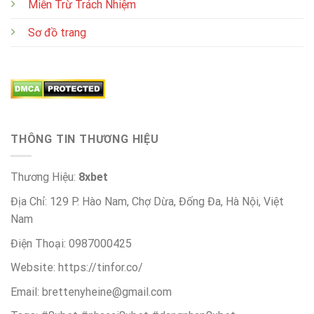
Miễn Trừ Trách Nhiệm
Sơ đồ trang
THÔNG TIN THƯƠNG HIỆU
Thương Hiệu:
8xbet
Địa Chỉ: 129 P. Hào Nam, Chợ Dừa, Đống Đa, Hà Nội, Việt
Nam
Điện Thoại: 0987000425
Website: https://tinfor.co/
Email:
brettenyheine@gmail.com