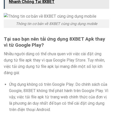
Nhanh Chóng Tại 8XBET
Thông tin cơ bản về 8XBET cùng ứng dụng mobile
Tại sao bạn nên tải ứng dụng 8XBET Apk thay
vì từ Google Play?
Nhiều người dùng có thể chưa quen với việc cài đặt ứng
dụng từ file apk thay vì qua Google Play Store. Tuy nhiên,
việc tải ứng dụng từ file apk lại mang đến một số lợi ích
đáng giá:
Ứng dụng không có trên Google Play: Do chính sách của
Google, 8XBET không thể phát hành trên Google Play. Vì
vậy, việc tải file apk từ trang web chính thức của đơn vị
là phương án duy nhất để bạn có thể cài đặt ứng dụng
trên điện thoại Android.