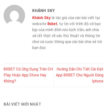
KHÁNH SKY
Khánh Sky
là tác giả của các bài viết tại
website
8xbet
, tự tin với trình độ cờ bạc
bịp của mình đỉnh nóc kịch trần, anh chia
sẻ rất thật về các thủ thuật và thông tin
chơi cá cược thông qua các bài chia sẻ tới
bạn đọc
8XBET Có Ứng Dụng Trên CH
Hướng Dẫn Chi Tiết Cài Đặt
Play Hoặc App Store Hay
App 8XBET Cho Người Dùng
Không?
Iphone
BÀI VIẾT MỚI NHẤT