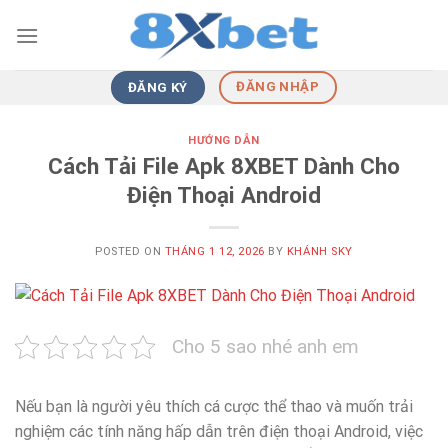
Skip
to
content
ĐĂNG NHẬP
ĐĂNG KÝ
HƯỚNG DẪN
Cách Tải File Apk 8XBET Dành Cho
Điện Thoại Android
POSTED ON
THÁNG 1 12, 2026
BY
KHÁNH SKY
Cho 5 sao nhé anh em
Nếu bạn là người yêu thích cá cược thể thao và muốn trải
nghiệm các tính năng hấp dẫn trên điện thoại Android, việc