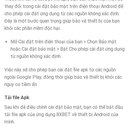
thay đổi trong cài đặt bảo mật trên điện thoại Android để
cho phép cài đặt ứng dụng từ các nguồn không xác định.
Đây là một bước quan trọng giúp bảo vệ thiết bị của bạn
khỏi các phần mềm độc hại.
Mở Cài đặt trên điện thoại của bạn > Chọn Bảo mật
hoặc Cài đặt bảo mật > Bật Cho phép cài đặt ứng dụng
từ nguồn không xác định.
Việc này sẽ cho phép bạn cài đặt file apk từ các nguồn
ngoài Google Play, đồng thời giúp bảo vệ thiết bị khỏi các
nguy cơ tiềm ẩn.
Tải file Apk
Sau khi đã điều chỉnh cài đặt bảo mật, bạn có thể bắt đầu
tải file apk của ứng dụng 8XBET về thiết bị Android của
mình.