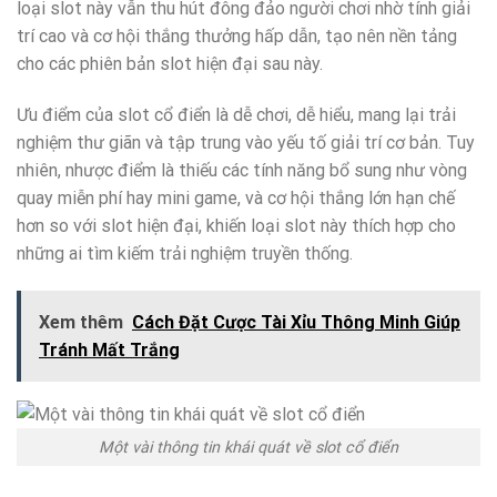
loại slot này vẫn thu hút đông đảo người chơi nhờ tính giải
trí cao và cơ hội thắng thưởng hấp dẫn, tạo nên nền tảng
cho các phiên bản slot hiện đại sau này.
Ưu điểm của slot cổ điển là dễ chơi, dễ hiểu, mang lại trải
nghiệm thư giãn và tập trung vào yếu tố giải trí cơ bản. Tuy
nhiên, nhược điểm là thiếu các tính năng bổ sung như vòng
quay miễn phí hay mini game, và cơ hội thắng lớn hạn chế
hơn so với slot hiện đại, khiến loại slot này thích hợp cho
những ai tìm kiếm trải nghiệm truyền thống.
Xem thêm
Cách Đặt Cược Tài Xỉu Thông Minh Giúp
Tránh Mất Trắng
Một vài thông tin khái quát về slot cổ điển