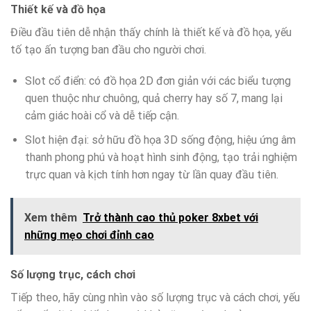
Thiết kế và đồ họa
Điều đầu tiên dễ nhận thấy chính là thiết kế và đồ họa, yếu
tố tạo ấn tượng ban đầu cho người chơi.
Slot cổ điển: có đồ họa 2D đơn giản với các biểu tượng
quen thuộc như chuông, quả cherry hay số 7, mang lại
cảm giác hoài cổ và dễ tiếp cận.
Slot hiện đại: sở hữu đồ họa 3D sống động, hiệu ứng âm
thanh phong phú và hoạt hình sinh động, tạo trải nghiệm
trực quan và kịch tính hơn ngay từ lần quay đầu tiên.
Xem thêm
Trở thành cao thủ poker 8xbet với
những mẹo chơi đỉnh cao
Số lượng trục, cách chơi
Tiếp theo, hãy cùng nhìn vào số lượng trục và cách chơi, yếu