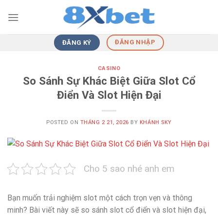
Skip
to
content
ĐĂNG NHẬP
ĐĂNG KÝ
CASINO
So Sánh Sự Khác Biệt Giữa Slot Cổ
Điển Và Slot Hiện Đại
POSTED ON
THÁNG 2 21, 2026
BY
KHÁNH SKY
Cho 5 sao nhé anh em
Bạn muốn trải nghiệm slot một cách trọn vẹn và thông
minh? Bài viết này sẽ so sánh slot cổ điển và slot hiện đại,