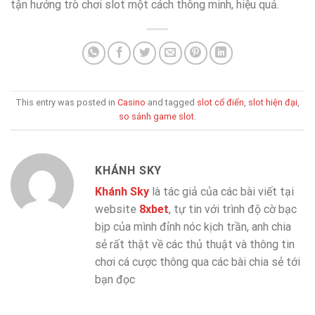
tận hưởng trò chơi slot một cách thông minh, hiệu quả.
This entry was posted in
Casino
and tagged
slot cổ điển
,
slot hiện đại
,
so sánh game slot
.
KHÁNH SKY
Khánh Sky
là tác giả của các bài viết tại
website
8xbet
, tự tin với trình độ cờ bạc
bịp của mình đỉnh nóc kịch trần, anh chia
sẻ rất thật về các thủ thuật và thông tin
chơi cá cược thông qua các bài chia sẻ tới
bạn đọc