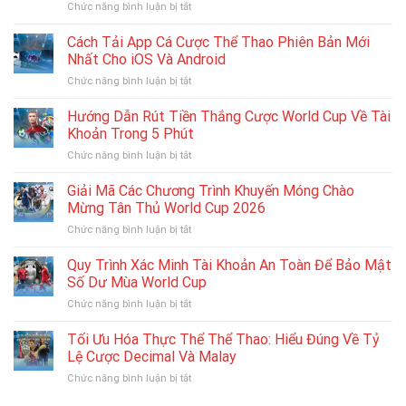
ở
Chức năng bình luận bị tắt
Dự
Bóng
Đánh
Đoán
Đá
Giá
Cách Tải App Cá Cược Thể Thao Phiên Bản Mới
World
Mùa
Tính
Cup
Nhất Cho iOS Và Android
World
Năng
Nhận
Cup
ở
Chức năng bình luận bị tắt
Cược
Thưởng
2026
Cách
Xiên
Lớn
Tải
Hướng Dẫn Rút Tiền Thắng Cược World Cup Về Tài
(Combo
Miễn
App
Bet)
Khoản Trong 5 Phút
Phí
Cá
Giải
ở
Chức năng bình luận bị tắt
Cược
World
Hướng
Thể
Cup
Dẫn
Giải Mã Các Chương Trình Khuyến Móng Chào
Thao
2026
Rút
Phiên
Mừng Tân Thủ World Cup 2026
Tiền
Bản
ở
Chức năng bình luận bị tắt
Thắng
Mới
Giải
Cược
Nhất
Mã
Quy Trình Xác Minh Tài Khoản An Toàn Để Bảo Mật
World
Cho
Các
Cup
Số Dư Mùa World Cup
iOS
Chương
Về
Và
ở
Chức năng bình luận bị tắt
Trình
Tài
Android
Quy
Khuyến
Khoản
Trình
Tối Ưu Hóa Thực Thể Thể Thao: Hiểu Đúng Về Tỷ
Móng
Trong
Xác
Chào
Lệ Cược Decimal Và Malay
5
Minh
Mừng
Phút
ở
Chức năng bình luận bị tắt
Tài
Tân
Tối
Khoản
Thủ