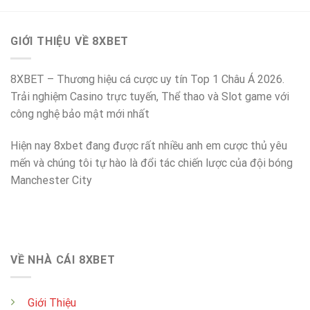
Bảo
Thể
Mật
Thao:
Số
Hiểu
Dư
GIỚI THIỆU VỀ 8XBET
Đúng
Mùa
Về
World
Tỷ
Cup
8XBET – Thương hiệu cá cược uy tín Top 1 Châu Á 2026.
Lệ
Cược
Trải nghiệm Casino trực tuyến, Thể thao và Slot game với
Decimal
công nghệ bảo mật mới nhất
Và
Malay
Hiện nay 8xbet đang được rất nhiều anh em cược thủ yêu
mến và chúng tôi tự hào là đổi tác chiến lược của đội bóng
Manchester City
VỀ NHÀ CÁI 8XBET
Giới Thiệu