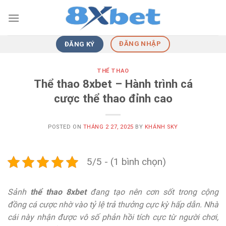
Skip
to
content
ĐĂNG NHẬP
ĐĂNG KÝ
THỂ THAO
Thể thao 8xbet – Hành trình cá
cược thể thao đỉnh cao
POSTED ON
THÁNG 2 27, 2025
BY
KHÁNH SKY
5/5 - (1 bình chọn)
Sảnh
thể thao 8xbet
đang tạo nên cơn sốt trong cộng
đồng cá cược nhờ vào tỷ lệ trả thưởng cực kỳ hấp dẫn. Nhà
cái này nhận được vô số phản hồi tích cực từ người chơi,