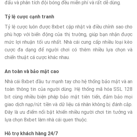
đấu và phân tích đội bóng đều miễn phí và rất dễ dùng.
Tỷ lệ cược cạnh tranh
Tỷ lệ cược luôn được 8xbet cập nhật và điều chỉnh sao cho
phù hợp với biến động của thị trường, giúp bạn nhận được
mức lợi nhuận tối ưu nhất. Nhà cái cung cấp nhiều loại kèo
cược đa dạng để người chơi có thêm nhiều lựa chọn và
chiến thuật cá cược khác nhau.
An toàn và bảo mật cao
Nhà cái 8xbet đầu tư mạnh tay cho hệ thống bảo mật và an
toàn thông tin của người dùng. Hệ thống mã hóa SSL 128
bit cùng nhiều biện pháp bảo mật tiên tiến, đảm bảo mọi
giao dịch nạp/rút tiền và dữ liệu cá nhân không bị đánh cắp.
Đây là ưu điểm nổi bật khiến nhiều người chơi tin tưởng và
lựa chọn 8xbet làm nhà cái quen thuộc.
Hỗ trợ khách hàng 24/7