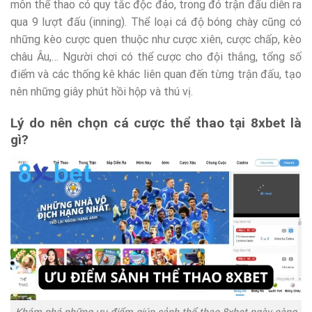
môn thể thao có quy tắc độc đáo, trong đó trận đấu diễn ra
qua 9 lượt đấu (inning). Thể loại cá độ bóng chày cũng có
những kèo cược quen thuộc như cược xiên, cược chấp, kèo
châu Âu,… Người chơi có thể cược cho đội thắng, tổng số
điểm và các thống kê khác liên quan đến từng trận đấu, tạo
nên những giây phút hồi hộp và thú vị.
Lý do nên chọn cá cược thể thao tại 8xbet là
gì?