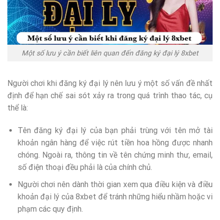
Một số lưu ý cần biết liên quan đến đăng ký đại lý 8xbet
Người chơi khi đăng ký đại lý nên lưu ý một số vấn đề nhất
định để hạn chế sai sót xảy ra trong quá trình thao tác, cụ
thể là:
Tên đăng ký đại lý của bạn phải trùng với tên mở tài
khoản ngân hàng để việc rút tiền hoa hồng được nhanh
chóng. Ngoài ra, thông tin về tên chứng minh thư, email,
số điện thoại đều phải là của chính chủ.
Người chơi nên dành thời gian xem qua điều kiện và điều
khoản đại lý của 8xbet để tránh những hiểu nhầm hoặc vi
phạm các quy định.