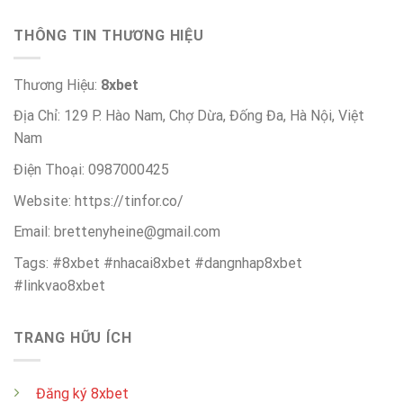
THÔNG TIN THƯƠNG HIỆU
Thương Hiệu:
8xbet
Địa Chỉ: 129 P. Hào Nam, Chợ Dừa, Đống Đa, Hà Nội, Việt
Nam
Điện Thoại: 0987000425
Website: https://tinfor.co/
Email:
brettenyheine@gmail.com
Tags: #8xbet #nhacai8xbet #dangnhap8xbet
#linkvao8xbet
TRANG HỮU ÍCH
Đăng ký 8xbet