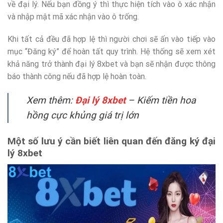
về đại lý. Nếu bạn đồng ý thì thực hiện tích vào ô xác nhận
và nhập mật mã xác nhận vào ô trống.
Khi tất cả đều đã hợp lệ thì người chơi sẽ ấn vào tiếp vào
mục “Đăng ký” để hoàn tất quy trình. Hệ thống sẽ xem xét
khả năng trở thành đại lý 8xbet và bạn sẽ nhận được thông
báo thành công nếu đã hợp lệ hoàn toàn.
Xem thêm:
Đại lý 8xbet
– Kiếm tiền hoa
hồng cực khủng giá trị lớn
Một số lưu ý cần biết liên quan đến đăng ký đại
lý 8xbet