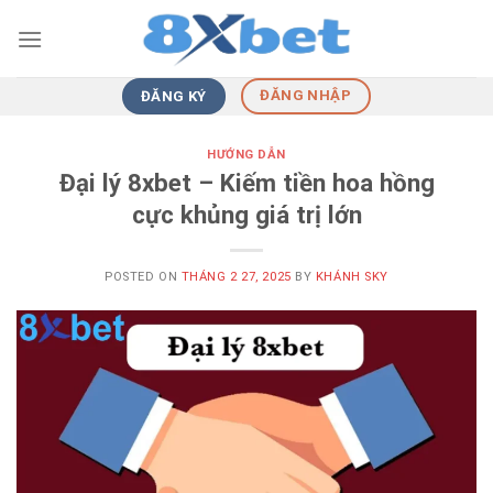
Skip
to
content
ĐĂNG NHẬP
ĐĂNG KÝ
HƯỚNG DẪN
Đại lý 8xbet – Kiếm tiền hoa hồng
cực khủng giá trị lớn
POSTED ON
THÁNG 2 27, 2025
BY
KHÁNH SKY