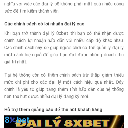
nghĩa với việc các đại lý sẽ không phải mất quá nhiều công
sức để tìm kiếm thành viên.
Các chính sách có lợi nhuận đại lý cao
Khi bạn trở thành đại lý 8xbet thì bạn có thể nhận được
chính sách lợi nhuận hấp dẫn với nhiều cấp độ khác nhau.
Các chính sách này sẽ giúp người chơi có thể quản lý đại lý
một cách hiệu quả để giúp bạn đạt được những doanh thu
giá trị nhất.
Tại hệ thống còn có thêm chính sách trừ thấp, giảm thiểu
mức chi phí cho các đại lý một cách hiệu quả nhất. Đây
chính là yếu tố giúp tăng thêm tính hấp dẫn của hệ thống
nên thu hút được nhiều đại lý đăng ký mới.
Hỗ trợ thêm quảng cáo để thu hút khách hàng