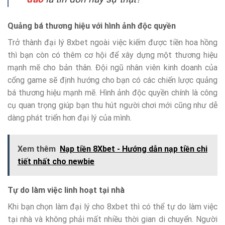
Quảng bá thương hiệu với hình ảnh độc quyền
Trở thành đại lý 8xbet ngoài việc kiếm được tiền hoa hồng
thì bạn còn có thêm cơ hội để xây dựng một thương hiệu
mạnh mẽ cho bản thân. Đội ngũ nhân viên kinh doanh của
cổng game sẽ định hướng cho bạn có các chiến lược quảng
bá thương hiệu mạnh mẽ. Hình ảnh độc quyền chính là công
cụ quan trọng giúp bạn thu hút người chơi mới cũng như dễ
dàng phát triển hơn đại lý của mình.
Xem thêm
Nạp tiền 8Xbet - Hướng dẫn nạp tiền chi
tiết nhất cho newbie
Tự do làm việc linh hoạt tại nhà
Khi bạn chọn làm đại lý cho 8xbet thì có thể tự do làm việc
tại nhà và không phải mất nhiều thời gian di chuyển. Người