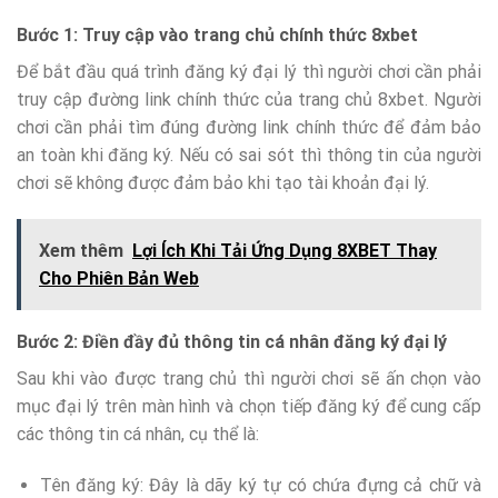
Bước 1: Truy cập vào trang chủ chính thức 8xbet
Để bắt đầu quá trình đăng ký đại lý thì người chơi cần phải
truy cập đường link chính thức của trang chủ 8xbet. Người
chơi cần phải tìm đúng đường link chính thức để đảm bảo
an toàn khi đăng ký. Nếu có sai sót thì thông tin của người
chơi sẽ không được đảm bảo khi tạo tài khoản đại lý.
Xem thêm
Lợi Ích Khi Tải Ứng Dụng 8XBET Thay
Cho Phiên Bản Web
Bước 2: Điền đầy đủ thông tin cá nhân đăng ký đại lý
Sau khi vào được trang chủ thì người chơi sẽ ấn chọn vào
mục đại lý trên màn hình và chọn tiếp đăng ký để cung cấp
các thông tin cá nhân, cụ thể là:
Tên đăng ký: Đây là dãy ký tự có chứa đựng cả chữ và