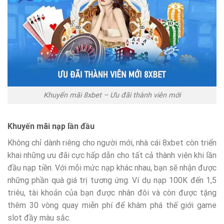
Khuyến mãi 8xbet – Ưu đãi thành viên mới
Khuyến mãi nạp lần đầu
Không chỉ dành riêng cho người mới, nhà cái 8xbet còn triển
khai những ưu đãi cực hấp dẫn cho tất cả thành viên khi lần
đầu nạp tiền. Với mỗi mức nạp khác nhau, bạn sẽ nhận được
những phần quà giá trị tương ứng. Ví dụ nạp 100K đến 1,5
triêu, tài khoản của bạn được nhân đôi và còn được tặng
thêm 30 vòng quay miễn phí để khám phá thế giới game
slot đầy màu sắc.