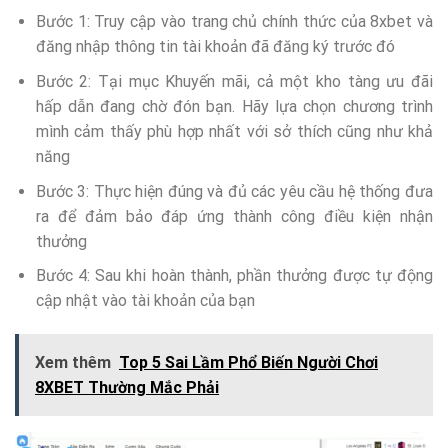
Bước 1: Truy cập vào trang chủ chính thức của 8xbet và
đăng nhập thông tin tài khoản đã đăng ký trước đó
Bước 2: Tại mục Khuyến mãi, cả một kho tàng ưu đãi
hấp dẫn đang chờ đón bạn. Hãy lựa chọn chương trình
mình cảm thấy phù hợp nhất với sở thích cũng như khả
năng
Bước 3: Thực hiện đúng và đủ các yêu cầu hệ thống đưa
ra để đảm bảo đáp ứng thành công điều kiện nhận
thưởng
Bước 4: Sau khi hoàn thành, phần thưởng được tự động
cập nhật vào tài khoản của bạn
Xem thêm
Top 5 Sai Lầm Phổ Biến Người Chơi
8XBET Thường Mắc Phải