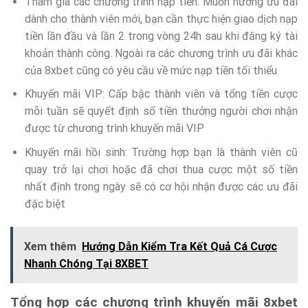
Tham gia các chương trình nạp tiền: Muốn hưởng ưu đãi
dành cho thành viên mới, bạn cần thực hiện giao dịch nạp
tiền lần đầu và lần 2 trong vòng 24h sau khi đăng ký tài
khoản thành công. Ngoài ra các chương trình ưu đãi khác
của 8xbet cũng có yêu cầu về mức nạp tiền tối thiểu
Khuyến mãi VIP: Cấp bậc thành viên và tổng tiền cược
mỗi tuần sẽ quyết định số tiền thưởng người chơi nhận
được từ chương trình khuyến mãi VIP
Khuyến mãi hồi sinh: Trường hợp bạn là thành viên cũ
quay trở lại chơi hoặc đã chơi thua cược một số tiền
nhất định trong ngày sẽ có cơ hội nhận được các ưu đãi
đặc biệt
Xem thêm
Hướng Dẫn Kiểm Tra Kết Quả Cá Cược
Nhanh Chóng Tại 8XBET
Tổng hợp các chương trình khuyến mãi 8xbet