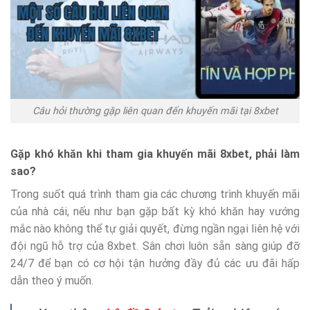
Câu hỏi thường gặp liên quan đến khuyến mãi tại 8xbet
Gặp khó khăn khi tham gia khuyến mãi 8xbet, phải làm
sao?
Trong suốt quá trình tham gia các chương trình khuyến mãi
của nhà cái, nếu như bạn gặp bất kỳ khó khăn hay vướng
mắc nào không thể tự giải quyết, đừng ngần ngại liên hệ với
đội ngũ hỗ trợ của 8xbet. Sân chơi luôn sẵn sàng giúp đỡ
24/7 để bạn có cơ hội tận hưởng đầy đủ các ưu đãi hấp
dẫn theo ý muốn.