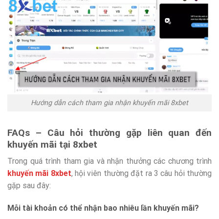
Hướng dẫn cách tham gia nhận khuyến mãi 8xbet
FAQs – Câu hỏi thường gặp liên quan đến
khuyến mãi tại 8xbet
Trong quá trình tham gia và nhận thưởng các chương trình
khuyến mãi 8xbet
, hội viên thường đặt ra 3 câu hỏi thường
gặp sau đây:
Mỗi tài khoản có thể nhận bao nhiêu lần khuyến mãi?