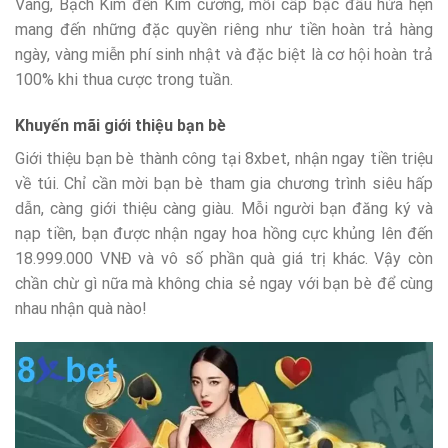
Vàng, Bạch Kim đến Kim cương, mỗi cấp bậc đầu hứa hẹn
mang đến những đặc quyền riêng như tiền hoàn trả hàng
ngày, vàng miễn phí sinh nhật và đặc biệt là cơ hội hoàn trả
100% khi thua cược trong tuần.
Khuyến mãi giới thiệu bạn bè
Giới thiệu bạn bè thành công tại 8xbet, nhận ngay tiền triệu
về túi. Chỉ cần mời bạn bè tham gia chương trình siêu hấp
dẫn, càng giới thiệu càng giàu. Mỗi người bạn đăng ký và
nạp tiền, bạn được nhận ngay hoa hồng cực khủng lên đến
18.999.000 VNĐ và vô số phần quà giá trị khác. Vậy còn
chần chừ gì nữa mà không chia sẻ ngay với bạn bè để cùng
nhau nhận quà nào!