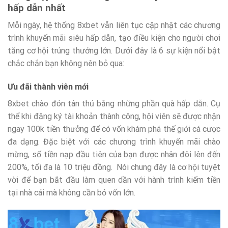
hấp dẫn nhất
Mỗi ngày, hệ thống 8xbet vẫn liên tục cập nhật các chương
trình khuyến mãi siêu hấp dẫn, tạo điều kiện cho người chơi
tăng cơ hội trúng thưởng lớn. Dưới đây là 6 sự kiện nổi bật
chắc chắn bạn không nên bỏ qua:
Ưu đãi thành viên mới
8xbet chào đón tân thủ bằng những phần quà hấp dẫn. Cụ
thể khi đăng ký tài khoản thành công, hội viên sẽ được nhận
ngay 100k tiền thưởng để có vốn khám phá thế giới cá cược
đa dạng. Đặc biệt với các chương trình khuyến mãi chào
mừng, số tiền nạp đầu tiên của bạn được nhân đôi lên đến
200%, tối đa là 10 triệu đồng. Nói chung đây là cơ hội tuyệt
vời để bạn bắt đầu làm quen dần với hành trình kiếm tiền
tại nhà cái mà không cần bỏ vốn lớn.