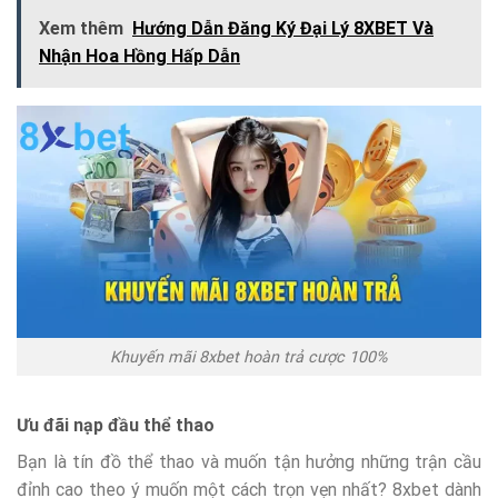
Xem thêm
Hướng Dẫn Đăng Ký Đại Lý 8XBET Và
Nhận Hoa Hồng Hấp Dẫn
Khuyến mãi 8xbet hoàn trả cược 100%
Ưu đãi nạp đầu thể thao
Bạn là tín đồ thể thao và muốn tận hưởng những trận cầu
đỉnh cao theo ý muốn một cách trọn vẹn nhất? 8xbet dành