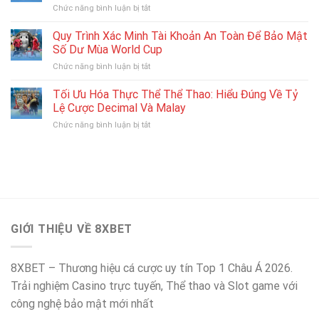
ở
Chức năng bình luận bị tắt
Thắng
Mới
Giải
Cược
Nhất
Mã
Quy Trình Xác Minh Tài Khoản An Toàn Để Bảo Mật
World
Cho
Các
Cup
Số Dư Mùa World Cup
iOS
Chương
Về
Và
ở
Chức năng bình luận bị tắt
Trình
Tài
Android
Quy
Khuyến
Khoản
Trình
Tối Ưu Hóa Thực Thể Thể Thao: Hiểu Đúng Về Tỷ
Móng
Trong
Xác
Chào
Lệ Cược Decimal Và Malay
5
Minh
Mừng
Phút
ở
Chức năng bình luận bị tắt
Tài
Tân
Tối
Khoản
Thủ
Ưu
An
World
Hóa
Toàn
Cup
Thực
Để
2026
Thể
Bảo
Thể
Mật
Thao:
Số
Hiểu
Dư
GIỚI THIỆU VỀ 8XBET
Đúng
Mùa
Về
World
Tỷ
Cup
8XBET – Thương hiệu cá cược uy tín Top 1 Châu Á 2026.
Lệ
Cược
Trải nghiệm Casino trực tuyến, Thể thao và Slot game với
Decimal
công nghệ bảo mật mới nhất
Và
Malay